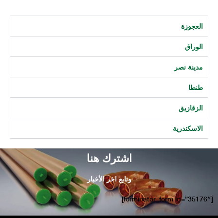
العجوزة
الوراق
مدينة نصر
طنطا
الزقازيق
الاسكندرية
اشترك هنا
وتابع اخر الأخبار
[forminator_form id=”35176″]