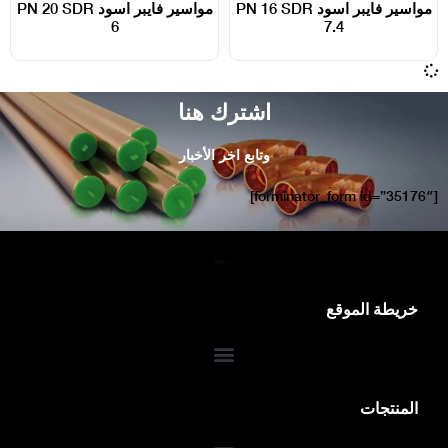
مواسير فايبر اسود PN 16 SDR
مواسير فايبر اسود PN 20 SDR
6
7.4
اشترك هنا
وتابع اخر الأخبار
[forminator_form id=”35176″]
خريطة الموقع
المنتجات