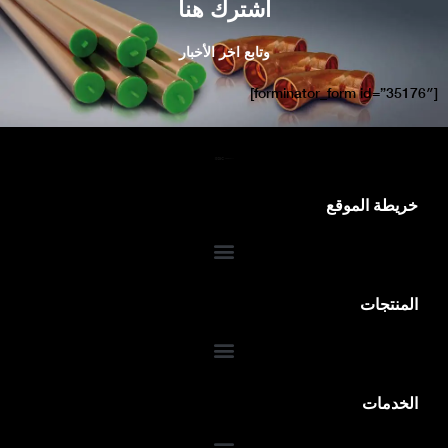
اشترك هنا
وتابع اخر الأخبار
[forminator_form id=”35176″]
خريطة الموقع
المنتجات
الخدمات