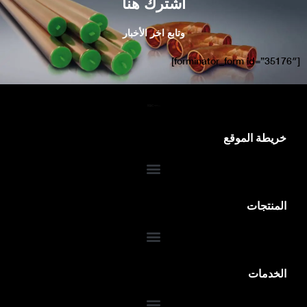
اشترك هنا
وتابع اخر الأخبار
[forminator_form id=”35176″]
خريطة الموقع
المنتجات
الخدمات