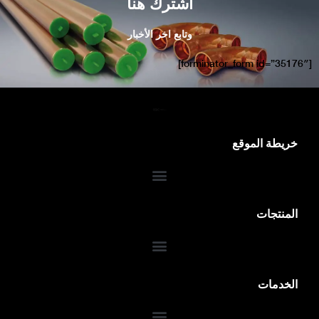
اشترك هنا
وتابع اخر الأخبار
[forminator_form id=”35176″]
خريطة الموقع
المنتجات
الخدمات