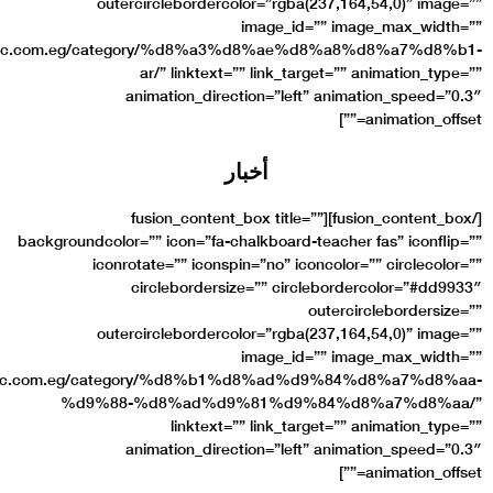
outercirclebor
link=”https://www.egic.com.eg/category/
ar/” link
animation_
[/fusion_content_b
backgroundcolor=”” icon=”
iconrotate=”” i
circlebor
outercirclebor
link=”https://www.egic.com.eg/category/
%d9%88-%d8%ad
link
animation_