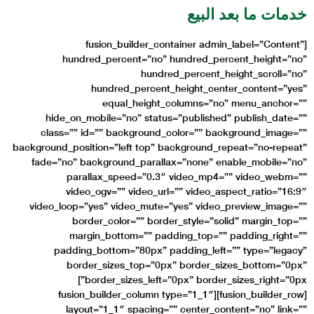
[fusion_b
hundred_perce
hundred
equal
hide_on_mobile=”n
class=”” id=”” bac
background_position=”le
fade=”no” backgroun
parallax_spe
video_ogv=”” 
video_loop=”yes” vid
border_color
margin_botto
padding_bottom=
border_sizes
border_sizes_left=”0px” border_sizes_right=”0px”]
[fusion_builder_row][fus
layout=”1_1″ 