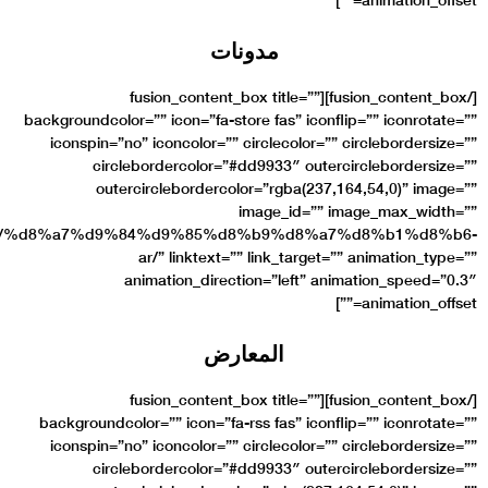
[/fusion_content_b
backgroundcolor=”” icon=”
iconspin=”no” iconcol
circleborderco
outercirclebor
link=”https://www.egic.com.eg/category/%d8%a7%d9%84%
ar/” link
animation_
[/fusion_content_b
backgroundcolor=”” ico
iconspin=”no” iconcol
circleborderco