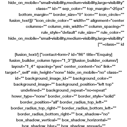
hide_on_mobile=”small-vis
class=””
bottom_margin=”” 
icon_circle_color=”” width=”” alignment=”center” /][fusion_text
columns=”” co
rule_s
hide_on_mobile=”small-vis
[contact-form-7 id=”86″ title=”Enquiry”] [/fusion_text]
[/fusion_builder_column][fusion_builder
layout=”1_4″ spacing=
target=”_self” min_heigh
id=”” background_i
background_image=””
undefined=”” ba
hover_type=”none” bor
border_position=”
border_radius_top_rig
border_radius_bot
box_shadow_vertica
box_shadow_blu