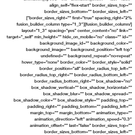
ali
borde
border_sizes_right=”” first=”true” spacing_right=”2%”]
[/fusion_builder_column][fusion_b
layout=”1_3″ spa
target=”_self” min_heigh
backgro
background_ima
undefi
hover_type=”none
border_p
border_radius_top
border_ra
box_shadow_
box_s
box_shadow_color=””
padding_right
margin_top=”
animation_
animation_off
borde