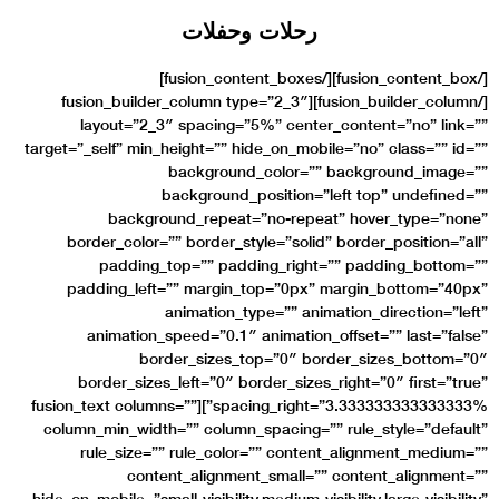
ات
[/fusion_content_box][/fusion_content_boxes]
[/fusion_builder_column][fusion_b
layout=”2_3″ spa
target=”_self” min_heigh
back
backg
background_r
border_color=”” bor
padding_top=”
padding_left=”” m
anima
animation_speed=
border_s
border_sizes_left
spacing_right=”3.333333333333333%”][fusion_text columns=””
column_min_width=”” c
rule_size=”” rul
content_al
hide_on_mobile=”small-vis