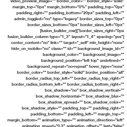
video_preview_image=”
margin_top=”0px” m
padding_right=”” p
admin_toggled=”no” 
border_sizes
border_sizes_right=”0px”][fusion_builder_row]
[fusion_builder_column 
center_content=”no” l
hide_on_mobile=”no” 
back
backg
background_r
border_color=”” bor
border_radius_
border_radius_bottom_
box
box_shad
box_sh
box_shadow_styl
padding_bo
margin_bottom=”” animat
animation_speed=