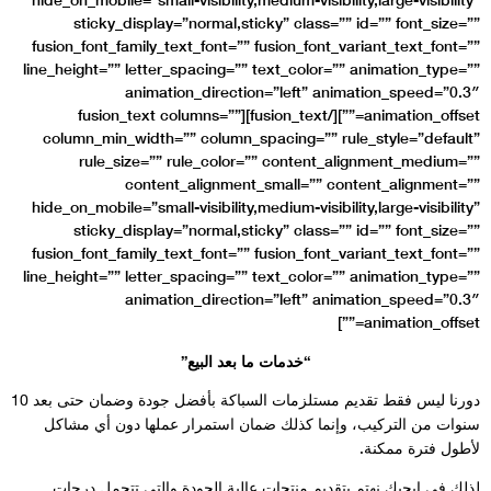
sticky_display=”no
fusion_font_family_text_
line_height=”” letter_spa
animation_
animation_offset=””][/fusion_text][fusion_t
column_min_width=”” c
rule_size=”” rul
content_al
hide_on_mobile=”small-vis
sticky_display=”no
fusion_font_family_text_
line_height=”” letter_spa
animation_
يع”
دورنا ليس فقط تقديم مستلزمات السباكة بأفضل جودة وضمان حتى بعد 10
ار عملها دون أي مشاكل
جودة والتي تتحمل درجات