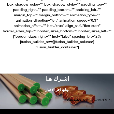
box_shadow_color=”” b
padding_right=”” pa
margin_top=”” marg
animation_directio
animation_offset=”” l
border_sizes_top=”” borde
border_sizes_right=”” first=”false” spacing_left=”2%”]
[/fusion_builder_column][/fusion_builder_row]
ر