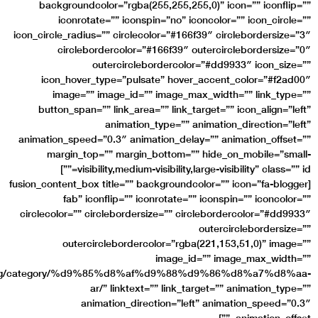
backgroundcolor=”rg
iconrotate=”” i
icon_circle_radius=”” cir
circlebordercol
outercir
icon_hover_type=”p
image=”” image_
button_span=”” link_
anima
animation_speed=”0.3″ a
margin_top=”” ma
visibility,medium-visibility,large-visibility” class=”” id=””]
[fusion_content_box title=
fab” iconflip=”
circlecolor=”” circlebo
outercirclebor
link=”https://www.egic.com.eg/category/%d9%85
ar/” link
animation_