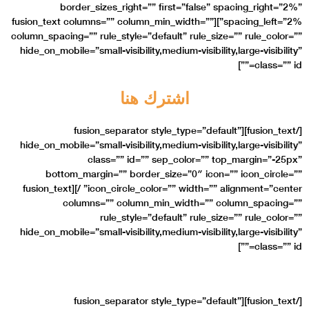
border_sizes_ri
spacing_left=”2%”][fusion_text col
column_spacing=”” rule_sty
hide_on_mobile=”small-vis
ا
[/fusion_text][f
hide_on_mobile=”small-vis
class=””
bottom_margin=”” 
icon_circle_color=”” width=”” alignment=”center” /][fusion_text
columns=”” co
rule_s
hide_on_mobile=”small-vis
بار
[/fusion_text][f