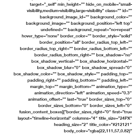
target=”_sel
visibility,mediu
backgro
background_ima
undefi
hover_type=”none
border_p
border_radius_top
border_ra
box_shadow_
box_shad
box_shadow_color=””
padding_right
margin_top=”
animation_
animation_off
border_s
border_sizes_right=”0″ first=”true”][fusion_cont
layout=”timeline-ho