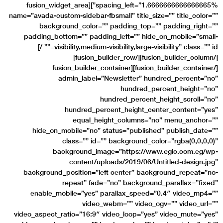
spacing_left=”1.6666666666666665%”][fusion_widget_area
name=”avada-custom-sideba
background_colo
padding_bottom=”” p
visibility,medium-visibility,large-visibility” class=”” id=”” /]
[/fusion_builder_column][/fusion_builder_row]
[/fusion_builder_container
admin_lab
hundred
equal
hide_on_mobile=”n
class=”” 
background
conten
background_position
repeat” 
enable_mobile=”ye
vi
video_aspect_ratio=”16