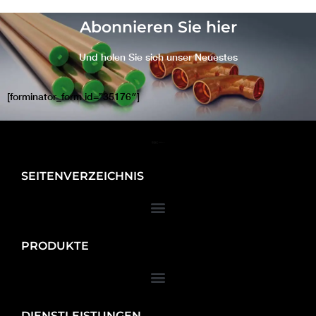
Abonnieren Sie hier
Und holen Sie sich unser Neuestes
[forminator_form id=”35176″]
SEITENVERZEICHNIS
PRODUKTE
DIENSTLEISTUNGEN