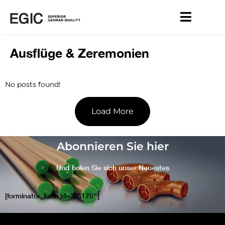
Ausflüge & Zeremonien
No posts found!
Load More
Abonnieren Sie hier
Und holen Sie sich unser Neuestes
[forminator_form id=”35176″]