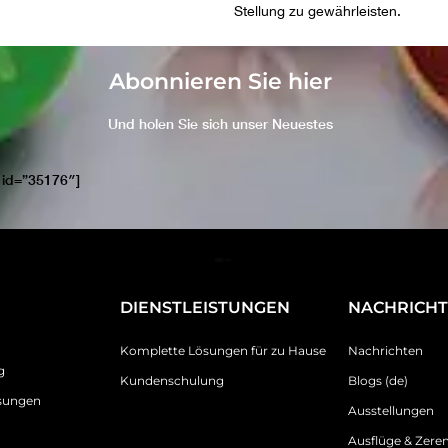
Stellung zu gewährleisten.
Abonnieren Sie hier
Und holen Sie sich unser Neuestes
 id=”35176″]
DIENSTLEISTUNGEN
NACHRICH
Komplette Lösungen für zu Hause
Nachrichten
g
Kundenschulung
Blogs (de)
sungen
Ausstellungen
Ausflüge & Zer