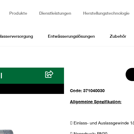
Produkte
Dienstleistungen
Herstellungstechnologie
Wasserversorgung
Entwässerungslösungen
Zubehör
l
Code: 371040030
Allgemeine Spezifikation:
 Einlass- und Auslassgewinde 1⁄
 Nenndruck: PN20