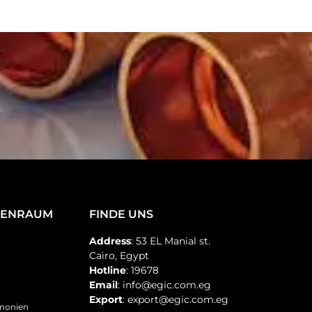
TENRAUM
FINDE UNS
Address
: 53 EL Manial st.
Cairo, Egypt
Hotline
: 19678
Email
: info@egic.com.eg
Export
: export@egic.com.eg
emonien