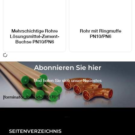
Mehrschichtige Rohre
Rohr mit Ringmuffe
Lösungsmittel-Zement-
PN10/PN6
Buchse PN10/PN6
Abonnieren Sie hier
Und holen Sie sich unser Neuestes
[forminator_form id=”35176″]
SEITENVERZEICHNIS